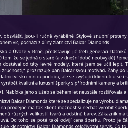
obzvlášť, jsou-li ručně vyráběné. Stylové snubní prsteny
nohem víc, pochází z dílny zlatnictví Balcar Diamonds
inská a Úvoze v Brně, představuje již třetí generaci zlatník
O tom, že se jedná o staré (a v dnešní době neobvyklé) řeme
dostával od táty levné modely, které jsem se učil lepit.
 a zručnosti,“ prozrazuje pan Balcar svou motivaci. Záhy p
latnictví skromnou podobu, ale se zvyšující klientelou se i
 vyrábět kvalitní a luxusní šperky s přírodními kameny a brili
001. Nabídka jeho služeb se během let neustále rozšiřovala a
nictví Balcar Diamonds které se specializuje na výrobu diam
na prodejně má tak klient možnost si nechat vyrobit šperk 
ů různých velikostí, tvarů a odstínů barev. Zákazník má tu
á. Od toho se poté také odvíjí cena šperku. Proto je čá
je klenotnictví Balcar Diamonds celoživotní servis. Co 