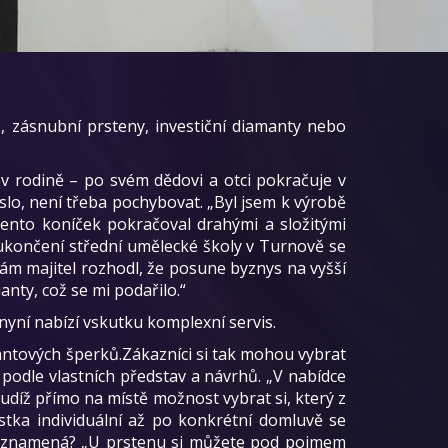
 , zásnubní prsteny, investiční diamanty nebo
ů v rodině – po svém dědovi a otci pokračuje v
slo, není třeba pochybovat. „Byl jsem k výrobě
 Tento koníček pokračoval drahými a složitými
o ukončení střední umělecké školy v Turnově se
 sám majitel rozhodl, že posune byznys na vyšší
anty, což se mi podařilo.“
 nyní nabízí vskutku komplexní servis.
antových šperků.Zákazníci si tak mohou vybrat
podle vlastních představ a návrhů. „V nabídce
díž přímo na místě možnost vybrat si, který z
stka individuální až po konkrétní domluvě se
to znamená? „U prstenu si můžete pod pojmem