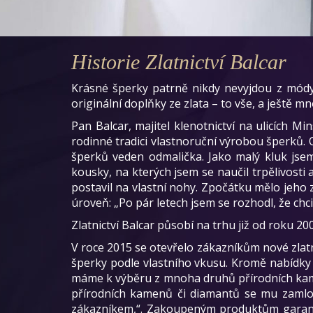
Historie Zlatnictví Balcar
Krásné šperky patrně nikdy nevyjdou z módy, 
originální doplňky ze zlata – to vše, a ještě m
Pan Balcar, majitel klenotnictví na ulicích M
rodinné tradici vlastnoruční výrobou šperků. 
šperků veden odmalička. Jako malý kluk jsem 
kousky, na kterých jsem se naučil trpělivosti
postavil na vlastní nohy. Zpočátku mělo jeho z
úroveň: „Po pár letech jsem se rozhodl, že chci
Zlatnictví Balcar působí na trhu již od roku 2
V roce 2015 se otevřelo zákazníkům nové zlat
šperky podle vlastního vkusu. Kromě nabídky 
máme k výběru z mnoha druhů přírodních kamen
přírodních kamenů či diamantů se mu zamlouv
zákazníkem,“. Zakoupeným produktům garantu